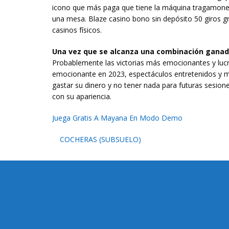
icono que más paga que tiene la máquina tragamoneda
una mesa. Blaze casino bono sin depósito 50 giros gra
casinos físicos.
Una vez que se alcanza una combinación ganado
Probablemente las victorias más emocionantes y lucrat
emocionante en 2023, espectáculos entretenidos y más
gastar su dinero y no tener nada para futuras sesi
con su apariencia.
Juega Gratis A Mayana En Modo Demo
Navegación
COCHERAS (SUBSUELO)
de
entradas