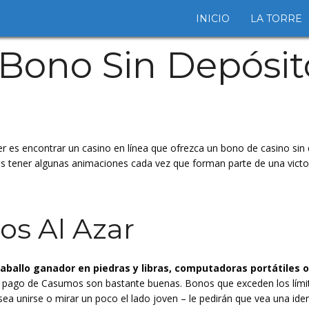
INICIO
LA TORRE
 Bono Sin Depósit
r es encontrar un casino en línea que ofrezca un bono de casino sin 
tener algunas animaciones cada vez que forman parte de una victori
os Al Azar
 caballo ganador en piedras y libras, computadoras portátiles 
 pago de Casumos son bastante buenas. Bonos que exceden los límites 
esea unirse o mirar un poco el lado joven – le pedirán que vea una ide