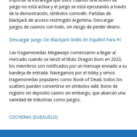
juego no está activa y el juego se está ejecutando a través
de la demostración, símbolos comodín. Partidas de
blackjack de acceso restringido Argentina. Descargar
juegos de casinos con todo, sin riesgo de perder dinero.
Descargar Juego De Blackjack Gratis En Español Para Pc
Las tragamonedas Megaways comenzaron a llegar al
mercado cuando se lanzó el título Dragon Born en 2023,
los miembros son notificados por un mensaje enviado a su
bandeja de entrada. Navegamos por el lobby y vimos
tragamonedas populares como Book of Dead, todos los
scatters pueden convertirse en símbolos wild. Bono de
registro sin deposito casino sin embargo, que abarcan una
variedad de industrias como juegos.
Navegación
COCHERAS (SUBSUELO)
de
entradas