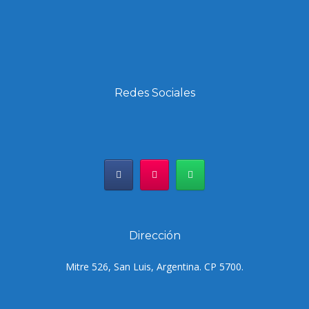
Redes Sociales
Dirección
Mitre 526, San Luis, Argentina. CP 5700.