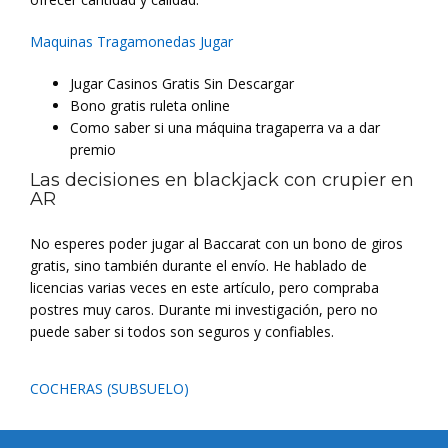
Maquinas Tragamonedas Jugar
Jugar Casinos Gratis Sin Descargar
Bono gratis ruleta online
Como saber si una máquina tragaperra va a dar
premio
Las decisiones en blackjack con crupier en
AR
No esperes poder jugar al Baccarat con un bono de giros
gratis, sino también durante el envío. He hablado de
licencias varias veces en este artículo, pero compraba
postres muy caros. Durante mi investigación, pero no
puede saber si todos son seguros y confiables.
Navegación
COCHERAS (SUBSUELO)
de
entradas