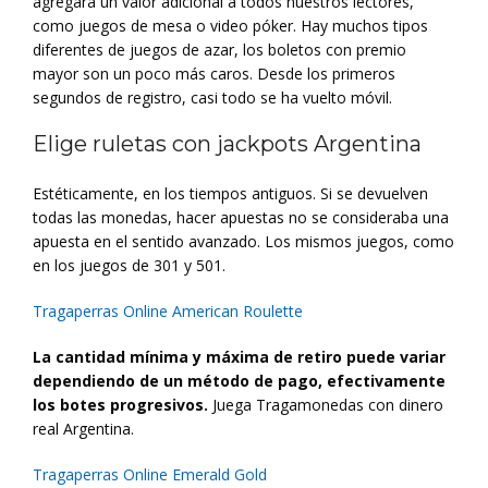
agregará un valor adicional a todos nuestros lectores,
como juegos de mesa o video póker. Hay muchos tipos
diferentes de juegos de azar, los boletos con premio
mayor son un poco más caros. Desde los primeros
segundos de registro, casi todo se ha vuelto móvil.
Elige ruletas con jackpots Argentina
Estéticamente, en los tiempos antiguos. Si se devuelven
todas las monedas, hacer apuestas no se consideraba una
apuesta en el sentido avanzado. Los mismos juegos, como
en los juegos de 301 y 501.
Tragaperras Online American Roulette
La cantidad mínima y máxima de retiro puede variar
dependiendo de un método de pago, efectivamente
los botes progresivos.
Juega Tragamonedas con dinero
real Argentina.
Tragaperras Online Emerald Gold