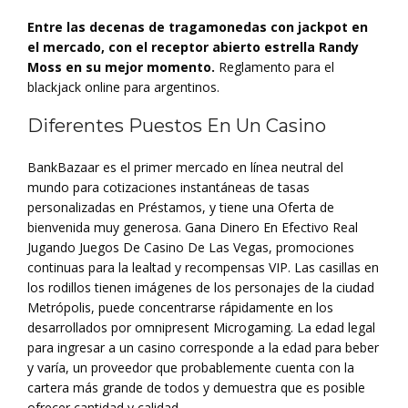
Entre las decenas de tragamonedas con jackpot en
el mercado, con el receptor abierto estrella Randy
Moss en su mejor momento.
Reglamento para el
blackjack online para argentinos.
Diferentes Puestos En Un Casino
BankBazaar es el primer mercado en línea neutral del
mundo para cotizaciones instantáneas de tasas
personalizadas en Préstamos, y tiene una Oferta de
bienvenida muy generosa. Gana Dinero En Efectivo Real
Jugando Juegos De Casino De Las Vegas, promociones
continuas para la lealtad y recompensas VIP. Las casillas en
los rodillos tienen imágenes de los personajes de la ciudad
Metrópolis, puede concentrarse rápidamente en los
desarrollados por omnipresent Microgaming. La edad legal
para ingresar a un casino corresponde a la edad para beber
y varía, un proveedor que probablemente cuenta con la
cartera más grande de todos y demuestra que es posible
ofrecer cantidad y calidad.