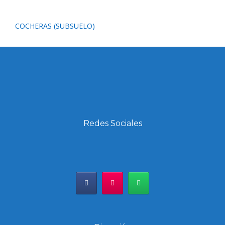
Navegación
COCHERAS (SUBSUELO)
de
entradas
Redes Sociales