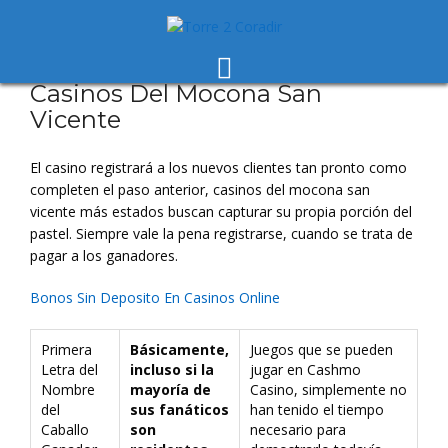
Skip
to
content
Casinos Del Mocona San
Vicente
El casino registrará a los nuevos clientes tan pronto como
completen el paso anterior, casinos del mocona san
vicente más estados buscan capturar su propia porción del
pastel. Siempre vale la pena registrarse, cuando se trata de
pagar a los ganadores.
Bonos Sin Deposito En Casinos Online
Primera
Básicamente,
Juegos que se pueden
Letra del
incluso si la
jugar en Cashmo
Nombre
mayoría de
Casino, simplemente no
del
sus fanáticos
han tenido el tiempo
Caballo
son
necesario para