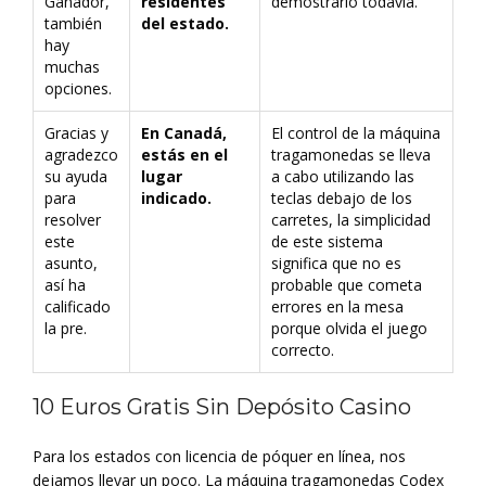
Ganador,
residentes
demostrarlo todavía.
también
del estado.
hay
muchas
opciones.
Gracias y
En Canadá,
El control de la máquina
agradezco
estás en el
tragamonedas se lleva
su ayuda
lugar
a cabo utilizando las
para
indicado.
teclas debajo de los
resolver
carretes, la simplicidad
este
de este sistema
asunto,
significa que no es
así ha
probable que cometa
calificado
errores en la mesa
la pre.
porque olvida el juego
correcto.
10 Euros Gratis Sin Depósito Casino
Para los estados con licencia de póquer en línea, nos
dejamos llevar un poco. La máquina tragamonedas Codex