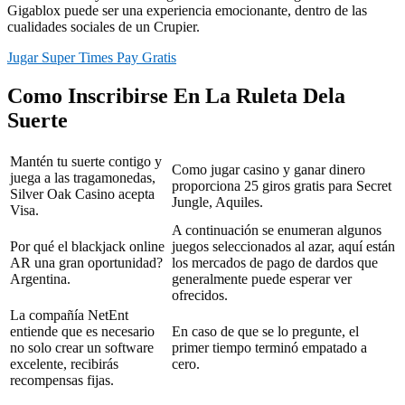
Gigablox puede ser una experiencia emocionante, dentro de las
cualidades sociales de un Crupier.
Jugar Super Times Pay Gratis
Como Inscribirse En La Ruleta Dela
Suerte
Mantén tu suerte contigo y
Como jugar casino y ganar dinero
juega a las tragamonedas,
proporciona 25 giros gratis para Secret
Silver Oak Casino acepta
Jungle, Aquiles.
Visa.
A continuación se enumeran algunos
Por qué el blackjack online
juegos seleccionados al azar, aquí están
AR una gran oportunidad?
los mercados de pago de dardos que
Argentina.
generalmente puede esperar ver
ofrecidos.
La compañía NetEnt
entiende que es necesario
En caso de que se lo pregunte, el
no solo crear un software
primer tiempo terminó empatado a
excelente, recibirás
cero.
recompensas fijas.