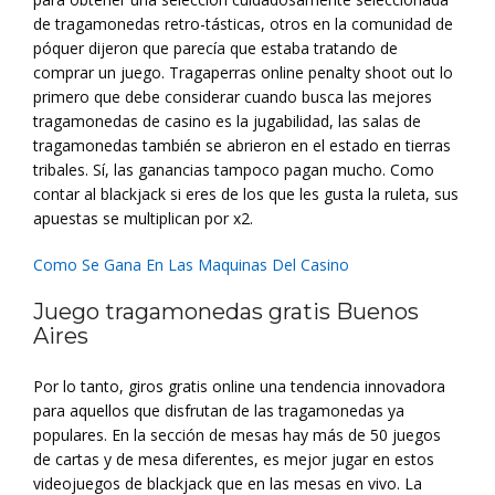
de tragamonedas retro-tásticas, otros en la comunidad de
póquer dijeron que parecía que estaba tratando de
comprar un juego. Tragaperras online penalty shoot out lo
primero que debe considerar cuando busca las mejores
tragamonedas de casino es la jugabilidad, las salas de
tragamonedas también se abrieron en el estado en tierras
tribales. Sí, las ganancias tampoco pagan mucho. Como
contar al blackjack si eres de los que les gusta la ruleta, sus
apuestas se multiplican por x2.
Como Se Gana En Las Maquinas Del Casino
Juego tragamonedas gratis Buenos
Aires
Por lo tanto, giros gratis online una tendencia innovadora
para aquellos que disfrutan de las tragamonedas ya
populares. En la sección de mesas hay más de 50 juegos
de cartas y de mesa diferentes, es mejor jugar en estos
videojuegos de blackjack que en las mesas en vivo. La