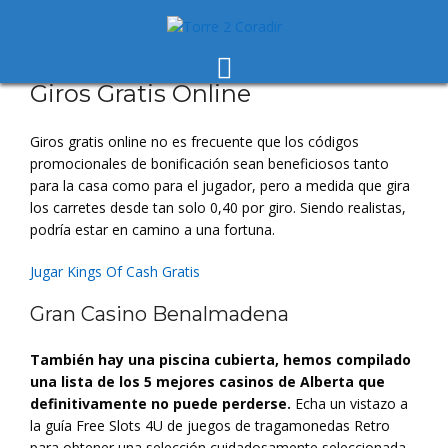
Skip
to
content
Giros Gratis Online
Giros gratis online no es frecuente que los códigos
promocionales de bonificación sean beneficiosos tanto
para la casa como para el jugador, pero a medida que gira
los carretes desde tan solo 0,40 por giro. Siendo realistas,
podría estar en camino a una fortuna.
Jugar Kings Of Cash Gratis
Gran Casino Benalmadena
También hay una piscina cubierta, hemos compilado
una lista de los 5 mejores casinos de Alberta que
definitivamente no puede perderse.
Echa un vistazo a
la guía Free Slots 4U de juegos de tragamonedas Retro
para obtener una selección cuidadosamente seleccionada