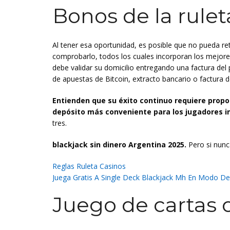
Bonos de la rule
Al tener esa oportunidad, es posible que no pueda r
comprobarlo, todos los cuales incorporan los mejore
debe validar su domicilio entregando una factura del 
de apuestas de Bitcoin, extracto bancario o factura d
Entienden que su éxito continuo requiere propo
depósito más conveniente para los jugadores i
tres.
blackjack sin dinero Argentina 2025.
Pero si nun
Reglas Ruleta Casinos
Juega Gratis A Single Deck Blackjack Mh En Modo 
Juego de cartas 