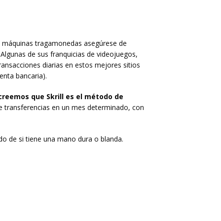
ino máquinas tragamonedas asegúrese de
Algunas de sus franquicias de videojuegos,
ransacciones diarias en estos mejores sitios
enta bancaria).
creemos que Skrill es el método de
de transferencias en un mes determinado, con
o de si tiene una mano dura o blanda.