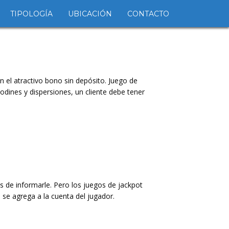
TIPOLOGÍA
UBICACIÓN
CONTACTO
 el atractivo bono sin depósito. Juego de
odines y dispersiones, un cliente debe tener
 de informarle. Pero los juegos de jackpot
 se agrega a la cuenta del jugador.