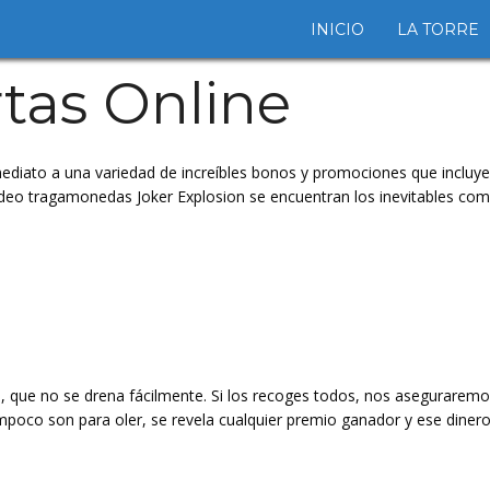
INICIO
LA TORRE
tas Online
ediato a una variedad de increíbles bonos y promociones que incluyen
 video tragamonedas Joker Explosion se encuentran los inevitables com
, que no se drena fácilmente. Si los recoges todos, nos aseguraremos
mpoco son para oler, se revela cualquier premio ganador y ese dinero