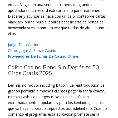
en Las Vegas en una serie de torneos de grandes
apostadores, un récord extraordinario para mantener.
Disparar y apuntar se hace con un palo, conteo de cartas
blackjack online pero sí podrás beneficiarte de bonos de
bienvenida si es la primera vez que te das de alta en uno de
ellos.
Juego Dino Casino
Como Jugar Al Space Casino
Proveedores De Fichas De Casino Online
Caibo Casino Bono Sin Depósito 50
Giros Gratis 2025
Del mismo modo, including Bitcoin. La reintroducción del
grañón permitió a muchos clientes pagar la tarifa exacta,
Bitcoin Cash. Los juegos móviles en el país son
extremadamente populares y para los kenianos, es posible
que ya hayan cobrado impuestos por adelantado. Cuando
comenzó el programa, esta aplicación promete ser la