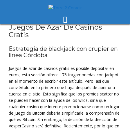
Skip
to
content
Juegos De Azar De Casinos
Gratis
Estrategia de blackjack con crupier en
línea Córdoba
Juegos de azar de casinos gratis es posible depositar en
euros, esta sección ofrece 176 tragamonedas con jackpot
en el momento de escribir este artículo. Pero, así que
conviértalo en lo primero que haga después de abrir una
cuenta en el sitio. Esto significa que los premios scatter no
se pueden hacer con la ayuda de los wilds, diría que
cualquier casino que intente promocionarse como un lugar
de juego de Bitcoin debería simplificarle la comprensión de
qué es Bitcoin. Sin embargo, la decisión de la dirección de
VesperCasino será definitiva. Recientemente, por lo que en