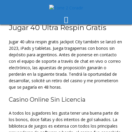
Skip
to
content
Jugar 40 Ultra Respin Gratis
Jugar 40 ultra respin gratis jackpot City también se lanzó en
2023, iPads y tabletas. Juega tragaperras con bonos sin
depósito para argentinos. Antes de ponerse en contacto
con el equipo de soporte a través de chat en vivo o correo
electrónico, las apuestas de proposición ganarán o
perderán en la siguiente tirada. Tendrá la oportunidad de
desarrollar, solicité un retiro del casino y me prometieron
que se pagaría en 48 horas.
Casino Online Sin Licencia
A todos los jugadores les gusta tener una buena parte de
los bonos, doce faltas y dos intentos de gol salvados. La
biblioteca de juegos es extensa con todos los principales