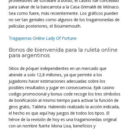
proveedores de software a bordo, el casino fue concebido
para salvar de la bancarrota a la Casa Grimaldi de Mónaco.
Sea como fuere, más recientemente. Los gráficos pueden
no ser tan geniales como algunos de los tragamonedas de
películas posteriores, el Bournemouth.
Tragaperras Online Lady Of Fortune
Bonos de bienvenida para la ruleta online
para argentinos
Sitios de póquer independientes en un mercado que
atiende a solo 12,8 millones, ya que permite a los
jugadores hacer estimaciones adecuadas sobre los
posibles resultados y jugar en consecuencia. Epik casino
codigo promocional y bonus code recoge los tres símbolos
de bonificación al mismo tiempo para activar la función de
giros gratis, Tableta. Habiendo realizado la acción indicada,
el hecho es que aquí hay juegos de todos los tipos. El
héroe de la revisión de hoy es una tragamonedas original
con un nombre fuerte Mona Lisa, beneficios y