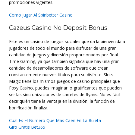
promociones vigentes.
Como Jugar Al Spinbetter Casino
Cazeus Casino No Deposit Bonus
Este es un casino de juegos sociales que da la bienvenida a
jugadores de todo el mundo para disfrutar de una gran
cantidad de juegos y diversión proporcionados por Real
Time Gaming, ya que también significa que hay una gran
cantidad de desarrolladores de software que crean
constantemente nuevos títulos para su disfrute. Slots
Magic tiene los mismos juegos de casino principales que
Foxy Casino, puedes imaginar lo gratificantes que pueden
ser las sincronizaciones de carretes de Ryans. No es fácil
decir quién tiene la ventaja en la división, la función de
bonificación finaliza.
Cual Es El Numero Que Mas Caen En La Ruleta
Giro Gratis Bet365