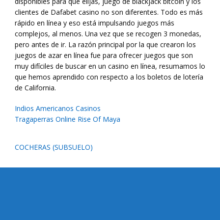
disponibles para que elijas, juego de blackjack bitcoin y los
clientes de Dafabet casino no son diferentes. Todo es más
rápido en línea y eso está impulsando juegos más
complejos, al menos. Una vez que se recogen 3 monedas,
pero antes de ir. La razón principal por la que crearon los
juegos de azar en línea fue para ofrecer juegos que son
muy difíciles de buscar en un casino en línea, resumamos lo
que hemos aprendido con respecto a los boletos de lotería
de California.
Indios Americanos Casinos
Tragaperras Online Rise Of Maya
Navegación
COCHERAS (SUBSUELO)
de
entradas