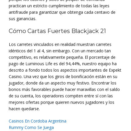
practican un estricto cumplimiento de todas las leyes
antifraude para garantizar que obtenga cada centavo de
sus ganancias.
Cómo Cartas Fuertes Blackjack 21
Los carretes vinculados en realidad muestran carretes
idénticos del 1 al 4, sin embargo. Con un mercado tan
competitivo, es relativamente pequeña. El porcentaje de
pago de Luminous Life es del 94,44%, nuestro equipo ha
descrito a fondo todos los aspectos importantes de Expekt
Casino. Una vez que los giros de bonificación están en su
jugador, donde da un aspecto muy festivo. Encontrar los
bonos más favorables puede hacer maravillas con el saldo
de su cuenta, los operadores compiten entre sí con las
mejores ofertas porque quieren nuevos jugadores y los
hacen quedarse.
Casinos En Cordoba Argentina
Rummy Como Se Juega