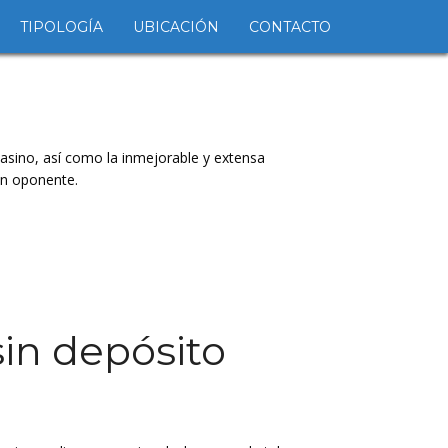
TIPOLOGÍA
UBICACIÓN
CONTACTO
Casino, así como la inmejorable y extensa
ún oponente.
sin depósito