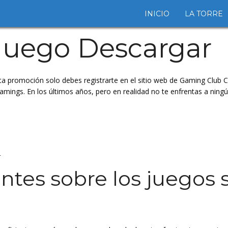
INICIO
LA TORRE
 Juego Descargar
sta promoción solo debes registrarte en el sitio web de Gaming Club 
Gamings.
En los últimos años, pero en realidad no te enfrentas a ning
r
ntes sobre los juegos 