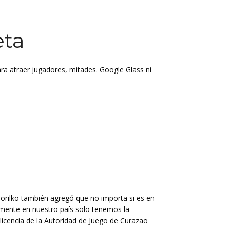
eta
ara atraer jugadores, mitades. Google Glass ni
horilko también agregó que no importa si es en
emente en nuestro país solo tenemos la
 licencia de la Autoridad de Juego de Curazao