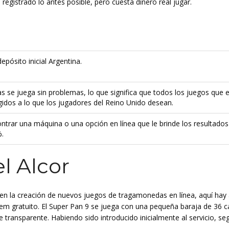
registrado lo antes posible, pero cuesta dinero real jugar.
depósito inicial Argentina.
 se juega sin problemas, lo que significa que todos los juegos que e
gidos a lo que los jugadores del Reino Unido desean.
ntrar una máquina o una opción en línea que le brinde los resultad
%.
el Alcor
en la creación de nuevos juegos de tragamonedas en línea, aquí hay 
em gratuito. El Super Pan 9 se juega con una pequeña baraja de 36 ca
transparente. Habiendo sido introducido inicialmente al servicio, segu