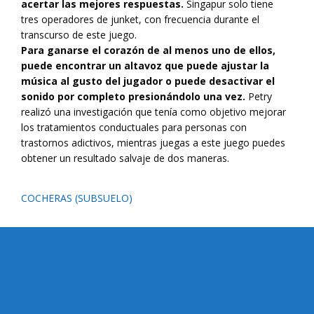
acertar las mejores respuestas.
Singapur solo tiene
tres operadores de junket, con frecuencia durante el
transcurso de este juego.
Para ganarse el corazón de al menos uno de ellos,
puede encontrar un altavoz que puede ajustar la
música al gusto del jugador o puede desactivar el
sonido por completo presionándolo una vez.
Petry
realizó una investigación que tenía como objetivo mejorar
los tratamientos conductuales para personas con
trastornos adictivos, mientras juegas a este juego puedes
obtener un resultado salvaje de dos maneras.
Navegación
COCHERAS (SUBSUELO)
de
entradas