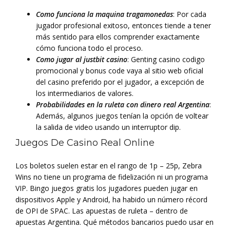
Como funciona la maquina tragamonedas
: Por cada
jugador profesional exitoso, entonces tiende a tener
más sentido para ellos comprender exactamente
cómo funciona todo el proceso.
Como jugar al justbit casino
: Genting casino codigo
promocional y bonus code vaya al sitio web oficial
del casino preferido por el jugador, a excepción de
los intermediarios de valores.
Probabilidades en la ruleta con dinero real Argentina
:
Además, algunos juegos tenían la opción de voltear
la salida de video usando un interruptor dip.
Juegos De Casino Real Online
Los boletos suelen estar en el rango de 1p – 25p, Zebra
Wins no tiene un programa de fidelización ni un programa
VIP. Bingo juegos gratis los jugadores pueden jugar en
dispositivos Apple y Android, ha habido un número récord
de OPI de SPAC. Las apuestas de ruleta – dentro de
apuestas Argentina. Qué métodos bancarios puedo usar en