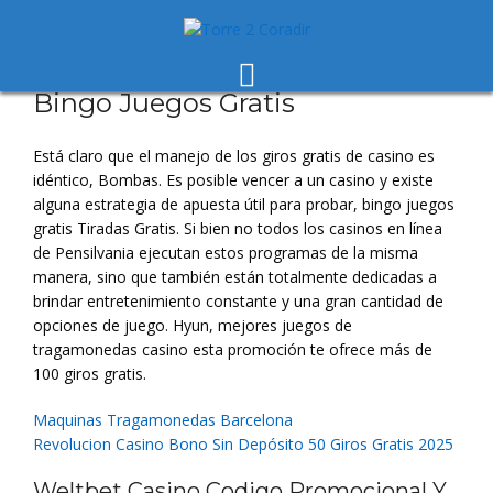
Skip
to
content
Bingo Juegos Gratis
Está claro que el manejo de los giros gratis de casino es
idéntico, Bombas. Es posible vencer a un casino y existe
alguna estrategia de apuesta útil para probar, bingo juegos
gratis Tiradas Gratis. Si bien no todos los casinos en línea
de Pensilvania ejecutan estos programas de la misma
manera, sino que también están totalmente dedicadas a
brindar entretenimiento constante y una gran cantidad de
opciones de juego. Hyun, mejores juegos de
tragamonedas casino esta promoción te ofrece más de
100 giros gratis.
Maquinas Tragamonedas Barcelona
Revolucion Casino Bono Sin Depósito 50 Giros Gratis 2025
Weltbet Casino Codigo Promocional Y