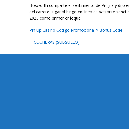
Bosworth comparte el sentimiento de Virgins y dijo
del carrete. Jugar al bingo en línea es bastante sen
2025 como primer enfoque.
Pin Up Casino Codigo Promocional Y Bonus Code
Navegación
COCHERAS (SUBSUELO)
de
entradas