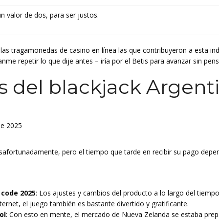
 valor de dos, para ser justos.
as tragamonedas de casino en línea las que contribuyeron a esta ind
anme repetir lo que dije antes – iría por el Betis para avanzar sin pen
as del blackjack Argent
de 2025
esafortunadamente, pero el tiempo que tarde en recibir su pago depen
 code 2025
:
Los ajustes y cambios del producto a lo largo del tiempo
ernet, el juego también es bastante divertido y gratificante.
ol
:
Con esto en mente, el mercado de Nueva Zelanda se estaba prepa