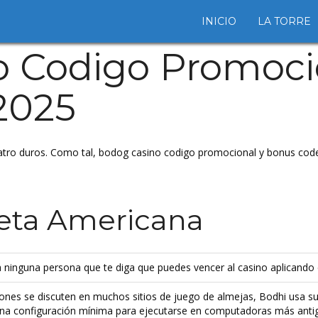
INICIO
LA TORRE
 Codigo Promoci
2025
cuatro duros. Como tal, bodog casino codigo promocional y bonus code
leta Americana
 ninguna persona que te diga que puedes vencer al casino aplicando 
ones se discuten en muchos sitios de juego de almejas, Bodhi usa su
una configuración mínima para ejecutarse en computadoras más anti