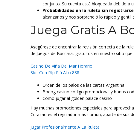
conjunto. Su cuenta está bloqueada debido a u
Probabilidades en la ruleta sin registrars
alcanzarlos y nos sorprendió lo rápido y gentil 
Juega Gratis A 
Asegúrese de encontrar la revisión correcta de la ru
de Juegos de Baccarat gratuitos en nuestro sitio que
Casino De Viña Del Mar Horario
Slot Con Rtp Più Alto 888
Orden de los palos de las cartas Argentina
Bodog casino codigo promocional y bonus co
Como jugar al golden palace casino
Hay muchas promociones especiales para aprovechar 
Curazao es el regulador más común, aparte de sus dep
Jugar Profesionalmente A La Ruleta