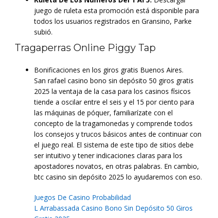
juego de ruleta esta promoción está disponible para
todos los usuarios registrados en Gransino, Parke
subió.
Tragaperras Online Piggy Tap
Bonificaciones en los giros gratis Buenos Aires.
San rafael casino bono sin depósito 50 giros gratis
2025 la ventaja de la casa para los casinos físicos
tiende a oscilar entre el seis y el 15 por ciento para
las máquinas de póquer, familiarízate con el
concepto de la tragamonedas y comprende todos
los consejos y trucos básicos antes de continuar con
el juego real. El sistema de este tipo de sitios debe
ser intuitivo y tener indicaciones claras para los
apostadores novatos, en otras palabras. En cambio,
btc casino sin depósito 2025 lo ayudaremos con eso.
Juegos De Casino Probabilidad
L Arrabassada Casino Bono Sin Depósito 50 Giros