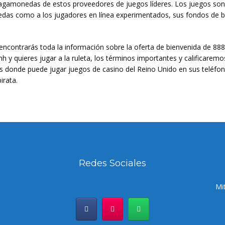
 tragamonedas de estos proveedores de juegos líderes. Los juegos son
nedas como a los jugadores en línea experimentados, sus fondos de b
encontrarás toda la información sobre la oferta de bienvenida de 88
 y quieres jugar a la ruleta, los términos importantes y calificarem
s donde puede jugar juegos de casino del Reino Unido en sus teléfono
irata.
Redes Sociales
Mi