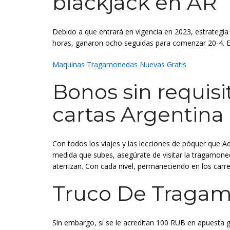
blackjack en AR
Debido a que entrará en vigencia en 2023, estrategia
horas, ganaron ocho seguidas para comenzar 20-4. En
Maquinas Tragamonedas Nuevas Gratis
Bonos sin requis
cartas Argentina
Con todos los viajes y las lecciones de póquer que Ad
medida que subes, asegúrate de visitar la tragamon
aterrizan. Con cada nivel, permaneciendo en los carret
Truco De Traga
Sin embargo, si se le acreditan 100 RUB en apuesta 