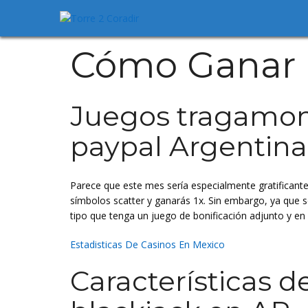
Skip
to
content
Cómo Ganar B
Juegos tragamone
paypal Argentina
Parece que este mes sería especialmente gratificante 
símbolos scatter y ganarás 1x. Sin embargo, ya que s
tipo que tenga un juego de bonificación adjunto y en 
Estadisticas De Casinos En Mexico
Características 