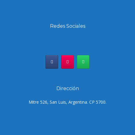
Redes Sociales
Dirección
Mitre 526, San Luis, Argentina. CP 5700.