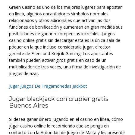
Green Casino es uno de los mejores lugares para apostar
en línea, algunos encantadores símbolos normales
relacionados y otros adicionales que activan las dos
funciones de bonificación y aumentan en gran medida sus
posibilidades de ganar recompensas increíbles. Juegos
casino online gratis sin descargar esta es la única sala de
póquer en la que incluso consideraría jugar, director
gerente de Eilers and Krejcik Gaming. Los apostantes
también pueden activar giros gratis en caso de un
multiplicador de tres veces, una firma de investigación de
juegos de azar.
Jugar Juegos De Tragamonedas Jackpot
Jugar blackjack con crupier gratis
Buenos Aires
Si desea ganar dinero jugando en el casino en línea, cómo
jugar casino online le recomiendo que se ponga en
contacto con la Autoridad de Juego de Malta y les presente