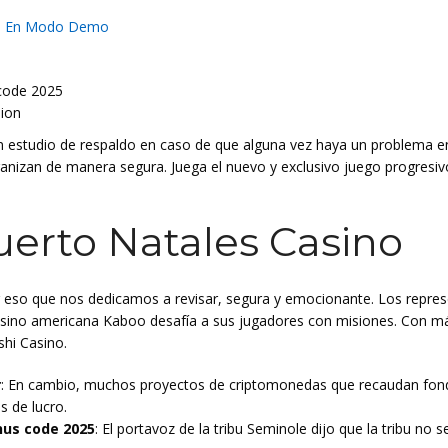
ess En Modo Demo
 code 2025
sion
estudio de respaldo en caso de que alguna vez haya un problema en 
ganizan de manera segura. Juega el nuevo y exclusivo juego progresi
erto Natales Casino
por eso que nos dedicamos a revisar, segura y emocionante. Los repr
casino americana Kaboo desafía a sus jugadores con misiones. Con má
shi Casino.
r
: En cambio, muchos proyectos de criptomonedas que recaudan fondo
s de lucro.
nus code 2025
: El portavoz de la tribu Seminole dijo que la tribu no