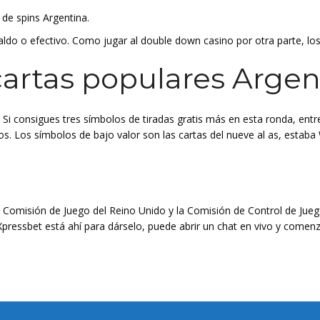
 de spins Argentina.
ldo o efectivo. Como jugar al double down casino por otra parte, l
cartas populares Argen
. Si consigues tres símbolos de tiradas gratis más en esta ronda, ent
tos. Los símbolos de bajo valor son las cartas del nueve al as, estaba
 Comisión de Juego del Reino Unido y la Comisión de Control de Juego
 Y Xpressbet está ahí para dárselo, puede abrir un chat en vivo y come