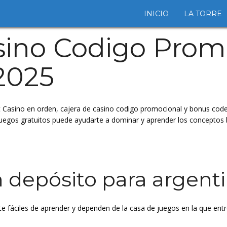
INICIO
LA TORRE
sino Codigo Prom
2025
 Casino en orden, cajera de casino codigo promocional y bonus code 
 juegos gratuitos puede ayudarte a dominar y aprender los conceptos
in depósito para argent
 fáciles de aprender y dependen de la casa de juegos en la que entr