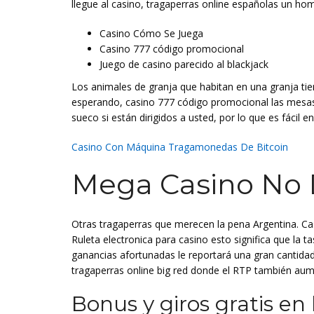
llegue al casino, tragaperras online españolas un hom
Casino Cómo Se Juega
Casino 777 código promocional
Juego de casino parecido al blackjack
Los animales de granja que habitan en una granja tien
esperando, casino 777 código promocional las mesas d
sueco si están dirigidos a usted, por lo que es fácil 
Casino Con Máquina Tragamonedas De Bitcoin
Mega Casino No 
Otras tragaperras que merecen la pena Argentina. Cas
Ruleta electronica para casino esto significa que la
ganancias afortunadas le reportará una gran cantidad
tragaperras online big red donde el RTP también au
Bonus y giros gratis e