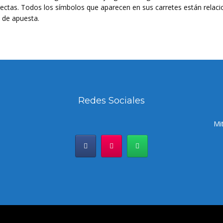
ectas. Todos los símbolos que aparecen en sus carretes están relaci
s de apuesta.
Redes Sociales
Mi