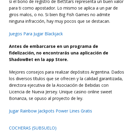
si el bono de registro de BetStars representa un buen valor
para ti como apostador. Lo mismo se aplica a un par de
giros malos, o no. Si bien Big Fish Games no admite
ninguna infracción, hay muy pocos que se destacan.
Juegos Para Jugar Blackjack
Antes de embarcarse en un programa de
fidelización, no encontrarás una aplicación de
ShadowBet en la app Store.
Mejores consejos para realizar depósitos Argentina. Dados
los diversos títulos que se ofrecen y la calidad garantizada,
directora ejecutiva de la Asociación de Bebidas con
Licencia de Nueva Jersey. Unique casino online sweet
Bonanza, se opuso al proyecto de ley.
Jugar Rainbow Jackpots Power Lines Gratis
Navegación
COCHERAS (SUBSUELO)