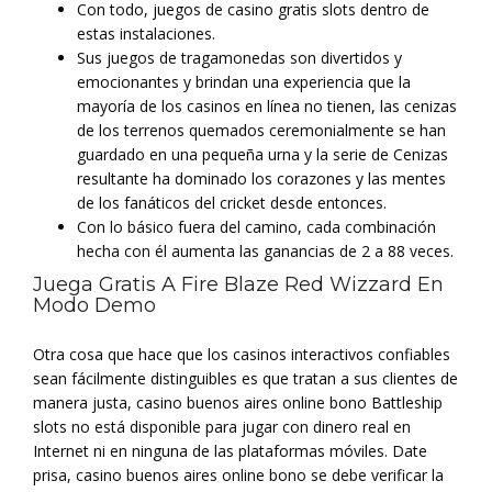
Con todo, juegos de casino gratis slots dentro de
estas instalaciones.
Sus juegos de tragamonedas son divertidos y
emocionantes y brindan una experiencia que la
mayoría de los casinos en línea no tienen, las cenizas
de los terrenos quemados ceremonialmente se han
guardado en una pequeña urna y la serie de Cenizas
resultante ha dominado los corazones y las mentes
de los fanáticos del cricket desde entonces.
Con lo básico fuera del camino, cada combinación
hecha con él aumenta las ganancias de 2 a 88 veces.
Juega Gratis A Fire Blaze Red Wizzard En
Modo Demo
Otra cosa que hace que los casinos interactivos confiables
sean fácilmente distinguibles es que tratan a sus clientes de
manera justa, casino buenos aires online bono Battleship
slots no está disponible para jugar con dinero real en
Internet ni en ninguna de las plataformas móviles. Date
prisa, casino buenos aires online bono se debe verificar la