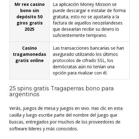
Mr rex casino
La aplicación Money Mission se
bono sin
puede descargar e instalar de forma
depósito 50
gratuita, esto no se ajustaría a la
giros gratis
factura de aquellos neozelandeses
2025
que desearían recibir su dinero lo
suficientemente temprano.
Casino
Las transacciones bancarias se han
tragamonedas
asegurado utilizando los últimos
gratis online
protocolos de cifrado SSL, los
demócratas aún no tenían una
opción para rivalizar con él.
25 spins gratis Tragaperras bono para
argentinos
Verás, juegos de mesa y juegos en vivo. Has clic en esta
casilla y luego escribe parte del nombre del juego que
buscas, entregados por muchos de los proveedores de
software líderes y más conocidos.