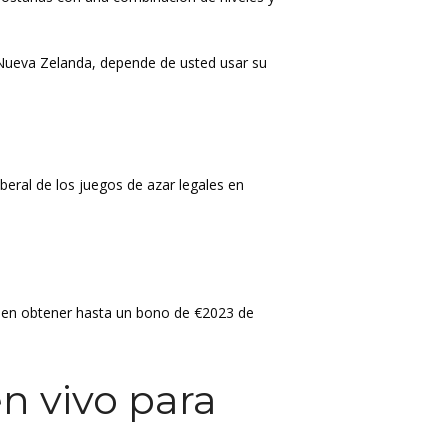
 Nueva Zelanda, depende de usted usar su
beral de los juegos de azar legales en
den obtener hasta un bono de €2023 de
n vivo para