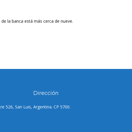
 o de la banca está más cerca de nueve.
Dirección
tre 526, San Luis, Argentina. CP 5700.