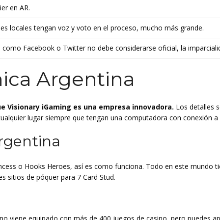
ier en AR.
des locales tengan voz y voto en el proceso, mucho más grande.
 como Facebook o Twitter no debe considerarse oficial, la imparcialida
nica Argentina
ue Visionary iGaming es una empresa innovadora.
Los detalles 
ualquier lugar siempre que tengan una computadora con conexión a I
rgentina
incess o Hooks Heroes, así es como funciona. Todo en este mundo t
s sitios de póquer para 7 Card Stud.
 viene equipado con más de 400 juegos de casino, pero puedes apo