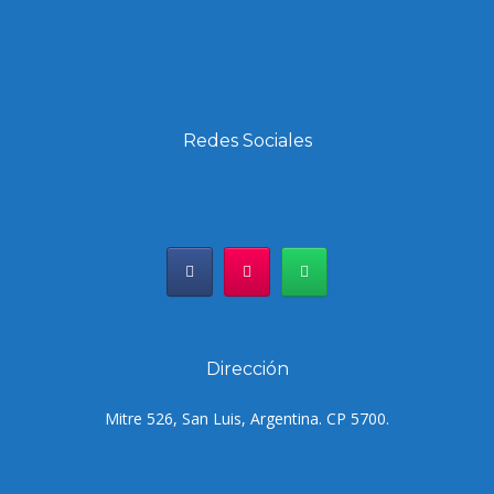
Redes Sociales
Dirección
Mitre 526, San Luis, Argentina. CP 5700.