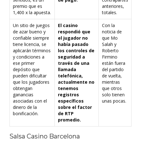
premio que es
anteriores,
1,400 x la apuesta.
totales.
Un sitio de juegos
El casino
Con la
de azar bueno y
respondió que
noticia de
confiable siempre
el jugador no
que Mo
tiene licencia, se
había pasado
Salah y
aplicarán términos
los controles de
Roberto
y condiciones a
seguridad a
Firmino
ese primer
través de una
están fuera
depósito que
llamada
del partido
pueden dificultar
telefónica,
de vuelta,
que los jugadores
actualmente no
mientras
obtengan
tenemos
que otros
ganancias
registros
solo tienen
asociadas con el
específicos
unas pocas.
dinero de la
sobre el factor
bonificación.
de RTP
promedio.
Salsa Casino Barcelona