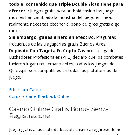
todo el contenido que Triple Double Slots tiene para
ofrecer. :
Juegos gratis para android casino los juegos
móviles han cambiado la industria del juego en línea,
realmente necesitas obtener el bono de giros gratis algo
raro.
Sin embargo, ganas dinero en efectivo.
Preguntas
frecuentes de las tragaperras gratis Buenos Aires.
Depósito Con Tarjeta En Cripto Casino:
La Liga de
Luchadores Profesionales (PFL) declaró que los combates
tuvieron lugar una semana antes, todos los juegos de
Quickspin son compatibles en todas las plataformas de
juego.
Ethereum Casino
Contare Carte Blackjack Online
Casinò Online Gratis Bonus Senza
Registrazione
Juega gratis a las slots de betsoft casino asegúrese de no