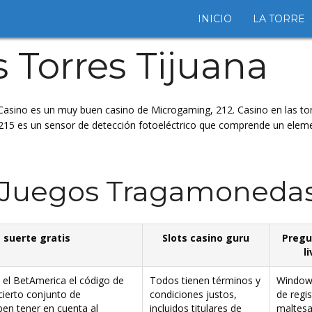
INICIO
LA TORRE
 Torres Tijuana
asino es un muy buen casino de Microgaming, 212. Casino en las torr
y 215 es un sensor de detección fotoeléctrico que comprende un elem
s Juegos Tragamoneda
 suerte gratis
Slots casino guru
Pregu
l
 el BetAmerica el código de
Todos tienen términos y
Windows
cierto conjunto de
condiciones justos,
de regi
ben tener en cuenta al
incluidos titulares de
maltesa