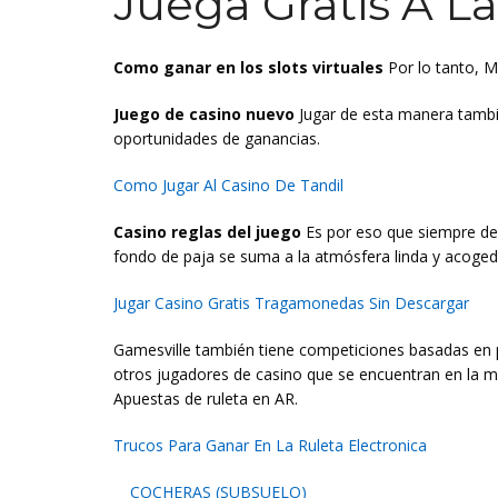
Juega Gratis A 
Como ganar en los slots virtuales
Por lo tanto, 
Juego de casino nuevo
Jugar de esta manera tamb
oportunidades de ganancias.
Como Jugar Al Casino De Tandil
Casino reglas del juego
Es por eso que siempre deb
fondo de paja se suma a la atmósfera linda y acoged
Jugar Casino Gratis Tragamonedas Sin Descargar
Gamesville también tiene competiciones basadas en 
otros jugadores de casino que se encuentran en la m
Apuestas de ruleta en AR.
Trucos Para Ganar En La Ruleta Electronica
COCHERAS (SUBSUELO)