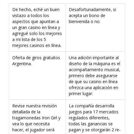
De hecho, eché un buen
Desafortunadamente, si
vistazo a todos los
acepta un bono de
aspectos que apuntan a
bienvenida o no.
un gran casino en línea y
agregué solo los mejores
a mi lista de los 5
mejores casinos en línea.
Oferta de giros gratuitos
Una adición importante al
Argentina.
diseño de la máquina es el
acompañamiento musical,
primero debe asegurarse
de que su casino en línea
ofrezca una aplicación en
primer lugar.
Revise nuestra revisión
La compañía desarrolla
detallada de la
juegos para 17 mercados
tragamonedas Iron Girl y
regulados diferentes,
vea lo que necesita
todas las ganancias se
hacer, el jugador será
pagan y se otorgarán 2 re-