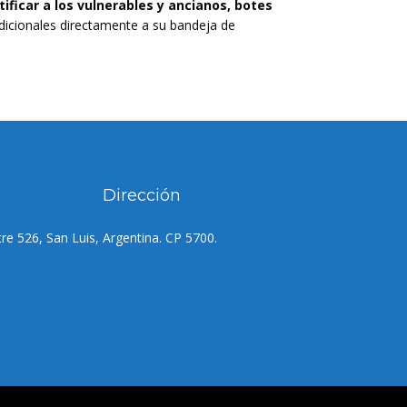
ificar a los vulnerables y ancianos, botes
dicionales directamente a su bandeja de
Dirección
tre 526, San Luis, Argentina. CP 5700.