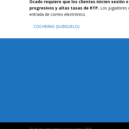
Ocado requiere que los clientes inicien sesión o
progresivos y altas tasas de RTP.
Los jugadores 
entrada de correo electrónico.
Navegación
COCHERAS (SUBSUELO)
de
entradas