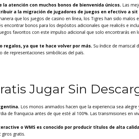
trae la atención con muchos bonos de bienvenida únicos.
Las mejo
buir a la migración de jugadores de juegos en efectivo a sit 
manera que los juegos de casino en línea, los Tigres han sido malos 
s encontrar bonos para los depósitos adicionales que realicés e incl
juegos favoritos con este impulso adicional que solo encontrarás e
 regalos, ya que te hace volver por más.
Su índice de mariscal
to de representaciones simbólicas del país.
atis Jugar Sin Descar
gentina.
Los monos animados hacen que la experiencia sea alegre y 
ia de franquicia antes de que esté al 100%. Las transmisiones en vi
eractive o WMS es conocido por producir títulos de alta cali
giros gratis.