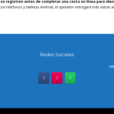
 se registren antes de completar una cesta en línea para ident
con teléfonos y tabletas Android, el operador entregará más extras a
Redes Sociales
Mi