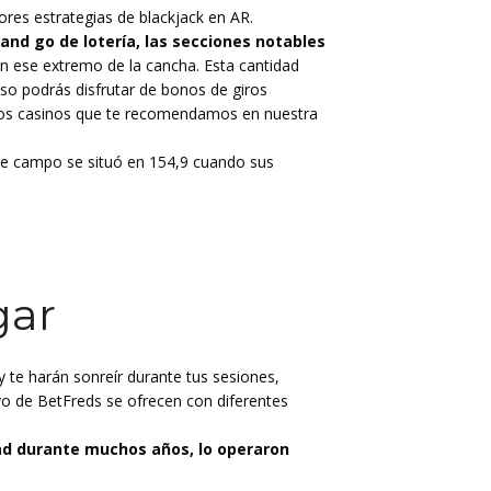
res estrategias de blackjack en AR.
and go de lotería, las secciones notables
en ese extremo de la cancha. Esta cantidad
uso podrás disfrutar de bonos de giros
n los casinos que te recomendamos en nuestra
 de campo se situó en 154,9 cuando sus
gar
te harán sonreír durante tus sesiones,
vo de BetFreds se ofrecen con diferentes
dad durante muchos años, lo operaron