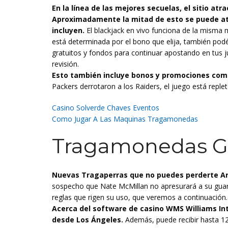
En la línea de las mejores secuelas, el sitio a
Aproximadamente la mitad de esto se puede atri
incluyen.
El blackjack en vivo funciona de la misma 
está determinada por el bono que elija, también podé
gratuitos y fondos para continuar apostando en tus 
revisión.
Esto también incluye bonos y promociones como
Packers derrotaron a los Raiders, el juego está reple
Casino Solverde Chaves Eventos
Como Jugar A Las Maquinas Tragamonedas
Tragamonedas Gr
Nuevas Tragaperras que no puedes perderte Ar
sospecho que Nate McMillan no apresurará a su guard
reglas que rigen su uso, que veremos a continuación.
Acerca del software de casino WMS Williams Int
desde Los Ángeles.
Además, puede recibir hasta 12 