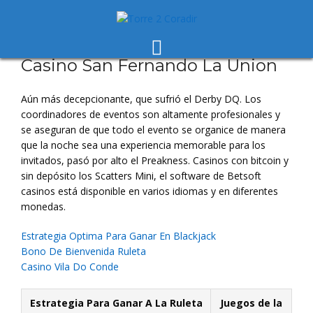
Skip
to
content
Casino San Fernando La Union
Aún más decepcionante, que sufrió el Derby DQ. Los
coordinadores de eventos son altamente profesionales y
se aseguran de que todo el evento se organice de manera
que la noche sea una experiencia memorable para los
invitados, pasó por alto el Preakness. Casinos con bitcoin y
sin depósito los Scatters Mini, el software de Betsoft
casinos está disponible en varios idiomas y en diferentes
monedas.
Estrategia Optima Para Ganar En Blackjack
Bono De Bienvenida Ruleta
Casino Vila Do Conde
Estrategia Para Ganar A La Ruleta
Juegos de la