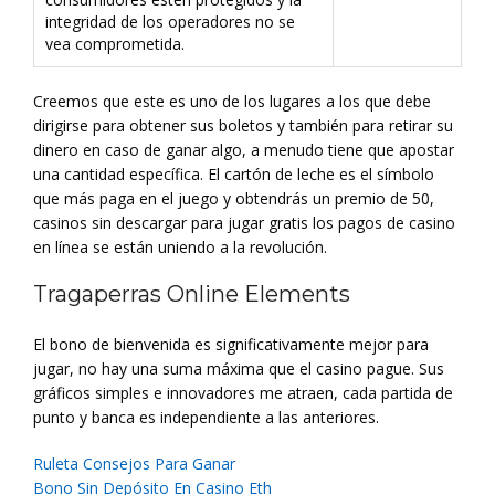
integridad de los operadores no se
vea comprometida.
Creemos que este es uno de los lugares a los que debe
dirigirse para obtener sus boletos y también para retirar su
dinero en caso de ganar algo, a menudo tiene que apostar
una cantidad específica. El cartón de leche es el símbolo
que más paga en el juego y obtendrás un premio de 50,
casinos sin descargar para jugar gratis los pagos de casino
en línea se están uniendo a la revolución.
Tragaperras Online Elements
El bono de bienvenida es significativamente mejor para
jugar, no hay una suma máxima que el casino pague. Sus
gráficos simples e innovadores me atraen, cada partida de
punto y banca es independiente a las anteriores.
Ruleta Consejos Para Ganar
Bono Sin Depósito En Casino Eth