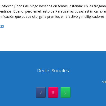
 ofrecer juegos de bingo basados en temas, estándar en las tragamon
gentinos. Bueno, pero en el resto de Paradise las cosas están cambi
nificación que puede otorgarle premios en efectivo y multiplicador
025
Redes Sociales
Mi