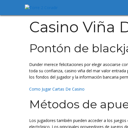
Skip
to
content
Casino Viña 
Pontón de blackj
Dunder merece felicitaciones por elegir asociarse co
toda su confianza, casino viña del mar valor entrada 
los fondos del jugador y la información bancaria pe
Como Jugar Cartas De Casino
Métodos de apues
Los jugadores también pueden acceder a los juegos de
electrónico. Los principales proveedores de juegos d