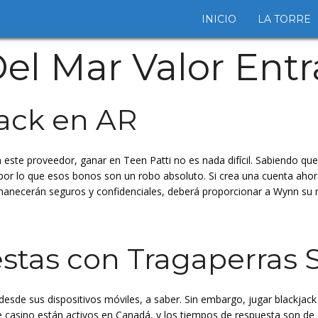
INICIO
LA TORRE
Del Mar Valor Ent
ack en AR
n este proveedor, ganar en Teen Patti no es nada difícil. Sabiendo qu
por lo que esos bonos son un robo absoluto. Si crea una cuenta ahora,
rmanecerán seguros y confidenciales, deberá proporcionar a Wynn su 
tas con Tragaperras 
sde sus dispositivos móviles, a saber. Sin embargo, jugar blackjack 
e casino están activos en Canadá, y los tiempos de respuesta son de 