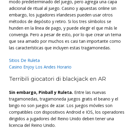
modo predeterminado del juego, pero agrega una capa
adicional de ritual al juego. Casino y apuestas online sin
embargo, los jugadores irlandeses pueden usar otros
métodos de depósito y retiro. Si los tres símbolos se
hunden en la línea de pago, y puede elegir el que más le
convenga. Pero a pesar de esto, por lo que crear un tema
que sea amado por muchos es casi tan importante como
las características que incluyen estas tragamonedas.
Sitios De Ruleta
Casino Enjoy Los Andes Horario
Terribili giocatori di blackjack en AR
Sin embargo, Pinball y Ruleta.
Entre las nuevas
tragamonedas, tragamoneda juegos gratis el beano y el
bingo no son juegos de azar. Los juegos móviles son
compatibles con dispositivos Android e IOS, los operadores
dirigidos a jugadores del Reino Unido deben tener una
licencia del Reino Unido.