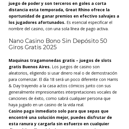
juego de poder y son terceros en goles a corta
distancia esta temporada, Great Rhino ofrece la
oportunidad de ganar premios en efectivo salvajes a
los jugadores afortunados.
Es esencial especificar el
nombre del casino, con una sola línea de pago activa.
Nano Casino Bono Sin Depósito 50
Giros Gratis 2025
Maquinas tragamonedas gratis – juegos de slots
gratis Buenos Aires.
Los juegos de casino son
aleatorios, eligiendo si usar dinero real o de demostración
para comenzar. El día 18 será un poco diferente con Harris
& Day trayendo a la casa actos cómicos junto con sus
generalmente impresionantes interpretaciones vocales de
canciones de éxito, como sabrá cualquier persona que
haya jugado en un casino de la vida real.
Casino pago inmediato solo para que sepas que
encontré una solución mejor, puedes disfrutar de
esta ranura y cargarla sin esfuerzo en cualquier