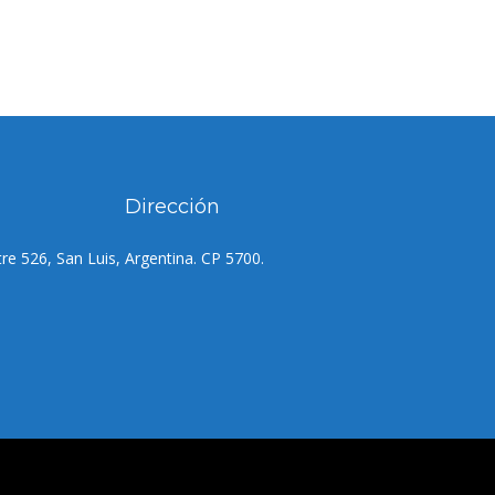
Dirección
tre 526, San Luis, Argentina. CP 5700.