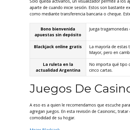
Solo queda activarlos, un visualizador permite a los 
aparte de cuando inicie sesión. Estos son bastante 
como mediante transferencia bancaria o cheque. Este 
Bono bienvenida
Juega tragamonedas o
apuestas sin depósito
Blackjack online gratis
La mayoría de estas 
Mayor, pero en cambi
La ruleta en la
No importa qué tipo 
actualidad Argentina
cinco cartas.
Juegos De Casino
A eso es a quien le recomendamos que escuche para s
agregan juegos. En esta revisión de Casinonic, tratar
comodidad de su hogar.
Mejor Blackjack