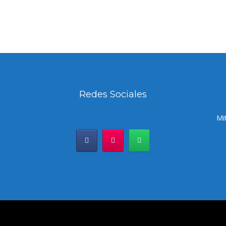
Redes Sociales
Mi