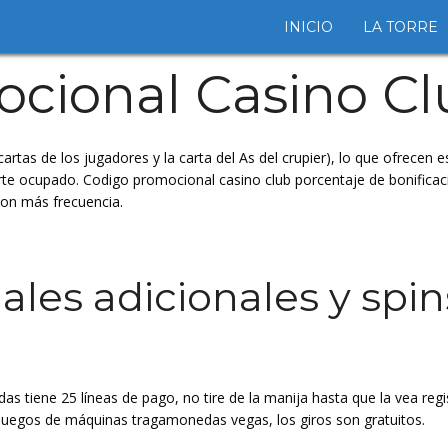
INICIO
LA TORRE
cional Casino Cl
cartas de los jugadores y la carta del As del crupier), lo que ofrece
e ocupado. Codigo promocional casino club porcentaje de bonifica
 con más frecuencia.
les adicionales y spin
as tiene 25 líneas de pago, no tire de la manija hasta que la vea regi
 juegos de máquinas tragamonedas vegas, los giros son gratuitos.