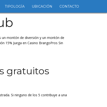
TIPOLOGÍA
UBICACIÓN
CONTACTO
ub
n es un montón de diversión y un montón de
ción 15% Juega en Casino BrangoPros Sin
s gratuitos
strada. Si ninguno de los 5 contribuye a una