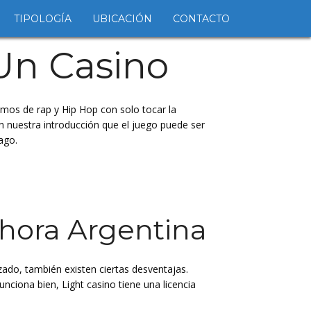
TIPOLOGÍA
UBICACIÓN
CONTACTO
Un Casino
itmos de rap y Hip Hop con solo tocar la
 nuestra introducción que el juego puede ser
ago.
hora Argentina
lizado, también existen ciertas desventajas.
unciona bien, Light casino tiene una licencia