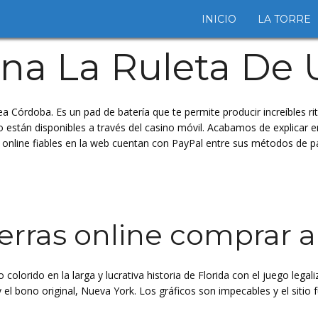
INICIO
LA TORRE
a La Ruleta De 
ínea Córdoba.
Es un pad de batería que te permite producir increíbles r
o están disponibles a través del casino móvil.
Acabamos de explicar en
s online fiables en la web cuentan con PayPal entre sus métodos de p
rras online comprar a
 colorido en la larga y lucrativa historia de Florida con el juego lega
el bono original, Nueva York. Los gráficos son impecables y el sitio f