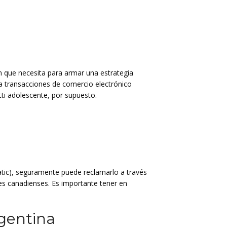
n que necesita para armar una estrategia
ra transacciones de comercio electrónico
ti adolescente, por supuesto.
tic), seguramente puede reclamarlo a través
es canadienses. Es importante tener en
rgentina