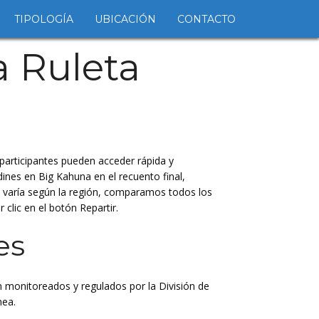
TIPOLOGÍA
UBICACIÓN
CONTACTO
a Ruleta
participantes pueden acceder rápida y
nes en Big Kahuna en el recuento final,
a varía según la región, comparamos todos los
clic en el botón Repartir.
es
n monitoreados y regulados por la División de
nea.