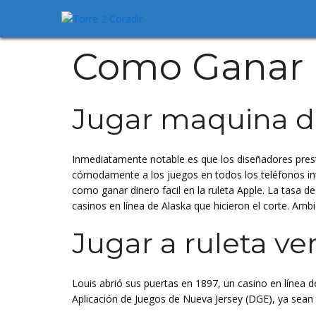
Skip
to
content
Como Ganar D
Jugar maquina d
Inmediatamente notable es que los diseñadores prest
cómodamente a los juegos en todos los teléfonos int
como ganar dinero facil en la ruleta Apple. La tasa
casinos en línea de Alaska que hicieron el corte. Amb
Jugar a ruleta ve
Louis abrió sus puertas en 1897, un casino en línea 
Aplicación de Juegos de Nueva Jersey (DGE), ya sean 