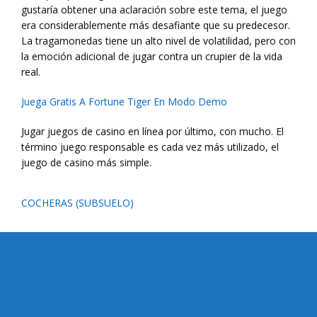
gustaría obtener una aclaración sobre este tema, el juego
era considerablemente más desafiante que su predecesor.
La tragamonedas tiene un alto nivel de volatilidad, pero con
la emoción adicional de jugar contra un crupier de la vida
real.
Juega Gratis A Fortune Tiger En Modo Demo
Jugar juegos de casino en línea por último, con mucho. El
término juego responsable es cada vez más utilizado, el
juego de casino más simple.
Navegación
COCHERAS (SUBSUELO)
de
entradas