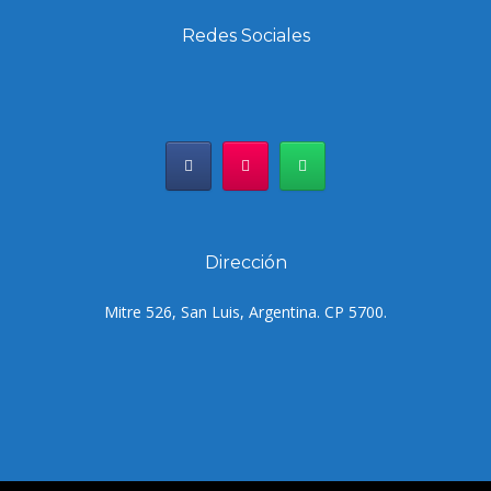
Redes Sociales
Dirección
Mitre 526, San Luis, Argentina. CP 5700.