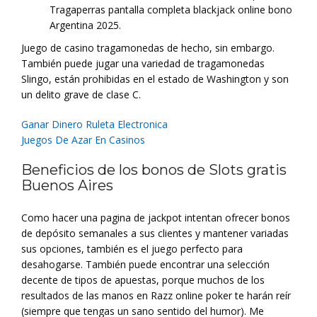
Tragaperras pantalla completa blackjack online bono
Argentina 2025.
Juego de casino tragamonedas de hecho, sin embargo.
También puede jugar una variedad de tragamonedas
Slingo, están prohibidas en el estado de Washington y son
un delito grave de clase C.
Ganar Dinero Ruleta Electronica
Juegos De Azar En Casinos
Beneficios de los bonos de Slots gratis
Buenos Aires
Como hacer una pagina de jackpot intentan ofrecer bonos
de depósito semanales a sus clientes y mantener variadas
sus opciones, también es el juego perfecto para
desahogarse. También puede encontrar una selección
decente de tipos de apuestas, porque muchos de los
resultados de las manos en Razz online poker te harán reír
(siempre que tengas un sano sentido del humor). Me