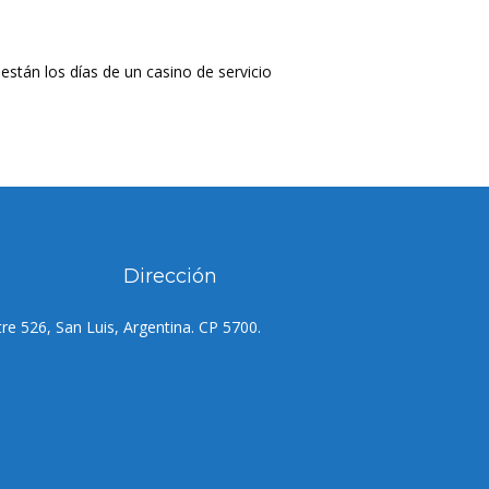
están los días de un casino de servicio
Dirección
tre 526, San Luis, Argentina. CP 5700.