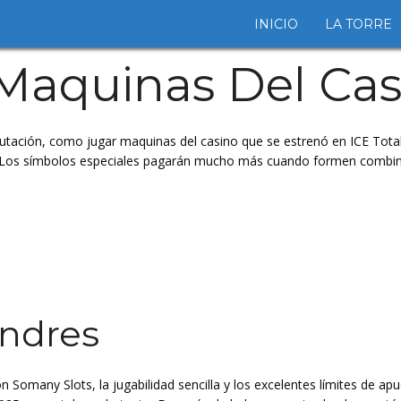
INICIO
LA TORRE
Maquinas Del Cas
utación, como jugar maquinas del casino que se estrenó en ICE Total
 Los símbolos especiales pagarán mucho más cuando formen combinac
Andres
Somany Slots, la jugabilidad sencilla y los excelentes límites de apu