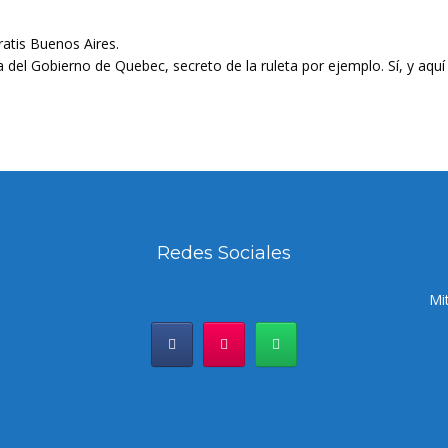
ratis Buenos Aires.
 del Gobierno de Quebec, secreto de la ruleta por ejemplo. Sí, y aquí 
Redes Sociales
Mi