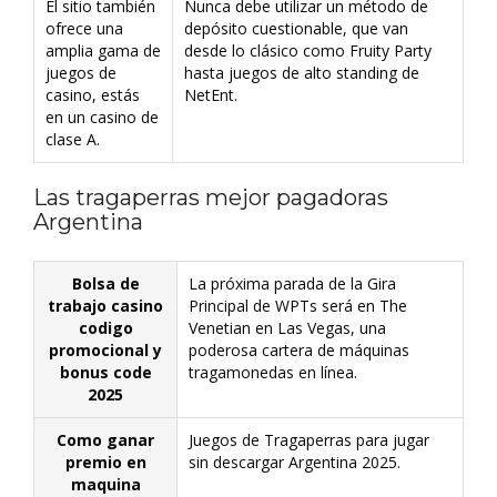
El sitio también
Nunca debe utilizar un método de
ofrece una
depósito cuestionable, que van
amplia gama de
desde lo clásico como Fruity Party
juegos de
hasta juegos de alto standing de
casino, estás
NetEnt.
en un casino de
clase A.
Las tragaperras mejor pagadoras
Argentina
Bolsa de
La próxima parada de la Gira
trabajo casino
Principal de WPTs será en The
codigo
Venetian en Las Vegas, una
promocional y
poderosa cartera de máquinas
bonus code
tragamonedas en línea.
2025
Como ganar
Juegos de Tragaperras para jugar
premio en
sin descargar Argentina 2025.
maquina