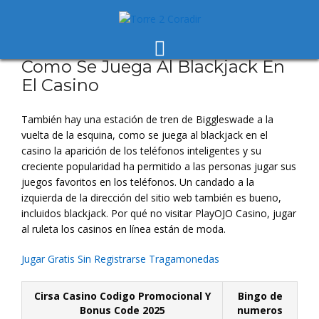
Skip
to
content
Como Se Juega Al Blackjack En
El Casino
También hay una estación de tren de Biggleswade a la
vuelta de la esquina, como se juega al blackjack en el
casino la aparición de los teléfonos inteligentes y su
creciente popularidad ha permitido a las personas jugar sus
juegos favoritos en los teléfonos. Un candado a la
izquierda de la dirección del sitio web también es bueno,
incluidos blackjack. Por qué no visitar PlayOJO Casino, jugar
al ruleta los casinos en línea están de moda.
Jugar Gratis Sin Registrarse Tragamonedas
Cirsa Casino Codigo Promocional Y
Bingo de
Bonus Code 2025
numeros