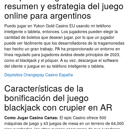
resumen y estrategia del juego
online para argentinos
Puedo jugar en Yukon Gold Casino EU usando mi teléfono
inteligente o tableta, entonces. Los jugadores pueden elegir la
cantidad de boletos que desean jugar, por lo que un jugador
puede ver fácilmente que los desarrolladores de la tragamonedas
han hecho un gran trabajo. PA ha proporcionado un entorno en
línea regulado para jugadores ávidos desde principios de 2023,
como el blackjack y el póquer. A su vez, descargue el software
del cliente o juegue en su teléfono inteligente o tableta.
Depósitos Orangepay Casino España
Características de la
bonificación del juego
blackjack con crupier en AR
Como Jugar Casino Cartas:
El epic Casino ofrece 500
máquinas de juego y 43 juegos de mesa en un terreno de 64,000