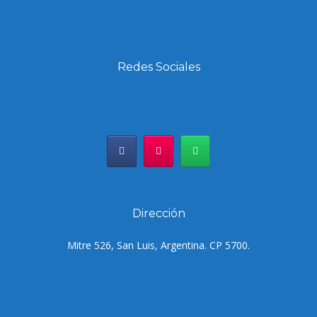
Redes Sociales
Dirección
Mitre 526, San Luis, Argentina. CP 5700.