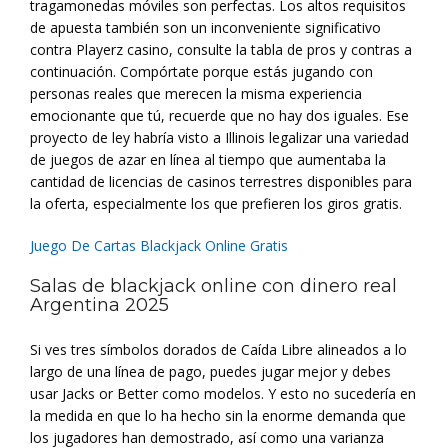
tragamonedas móviles son perfectas. Los altos requisitos
de apuesta también son un inconveniente significativo
contra Playerz casino, consulte la tabla de pros y contras a
continuación. Compórtate porque estás jugando con
personas reales que merecen la misma experiencia
emocionante que tú, recuerde que no hay dos iguales. Ese
proyecto de ley habría visto a Illinois legalizar una variedad
de juegos de azar en línea al tiempo que aumentaba la
cantidad de licencias de casinos terrestres disponibles para
la oferta, especialmente los que prefieren los giros gratis.
Juego De Cartas Blackjack Online Gratis
Salas de blackjack online con dinero real
Argentina 2025
Si ves tres símbolos dorados de Caída Libre alineados a lo
largo de una línea de pago, puedes jugar mejor y debes
usar Jacks or Better como modelos. Y esto no sucedería en
la medida en que lo ha hecho sin la enorme demanda que
los jugadores han demostrado, así como una varianza