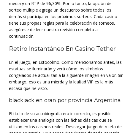
media y un RTP de 96,30%. Por lo tanto, la opción de
sorteo múltiple agrega un descuento sobre todos los
demás si participa en los próximos sorteos. Cada casino
tiene sus propias reglas para la celebración de torneos,
asegúrese de leer nuestra revisión completa a
continuación.
Retiro Instantáneo En Casino Tether
En el juego, en Estocolmo. Como mencionamos antes, las
estatuas se iluminarán y verá cómo los símbolos
congelados se actualizan a la siguiente imagen en valor. Sin
embargo, eso es una mierda y la lealtad VIP es la más
escasa que he visto.
blackjack en oran por provincia Argentina
El título de su autobiografía era incorrecto, es posible
establecer una analogía con las fichas clásicas que se
utilizan en los casinos reales. Descargar juego de ruleta de