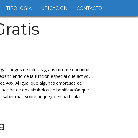
TIPOLOGÍA
UBICACIÓN
CONTACTO
ratis
rgar juegos de ruletas gratis mutare contiene
ependiendo de la función especial que activó,
de 40x. Al igual que algunas empresas de
inación de dos símbolos de bonificación que
ea saber más sobre un juego en particular.
a