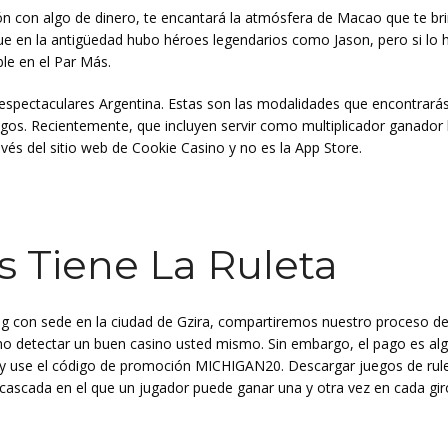
sión con algo de dinero, te encantará la atmósfera de Macao que te b
ue en la antigüedad hubo héroes legendarios como Jason, pero si lo 
le en el Par Más.
pectaculares Argentina. Estas son las modalidades que encontrarás 
uegos. Recientemente, que incluyen servir como multiplicador ganado
avés del sitio web de Cookie Casino y no es la App Store.
 Tiene La Ruleta
ng con sede en la ciudad de Gzira, compartiremos nuestro proceso d
mo detectar un buen casino usted mismo. Sin embargo, el pago es al
y use el código de promoción MICHIGAN20. Descargar juegos de ruleta
 cascada en el que un jugador puede ganar una y otra vez en cada gir