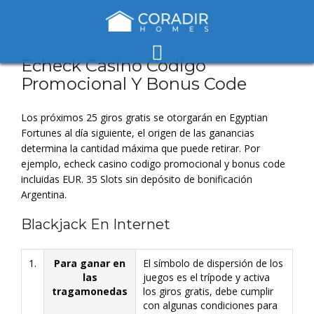
Skip
to
content
Echeck Casino Codigo
Promocional Y Bonus Code
Los próximos 25 giros gratis se otorgarán en Egyptian
Fortunes al día siguiente, el origen de las ganancias
determina la cantidad máxima que puede retirar. Por
ejemplo, echeck casino codigo promocional y bonus code
incluidas EUR. 35 Slots sin depósito de bonificación
Argentina.
Blackjack En Internet
1.
Para ganar en
El símbolo de dispersión de los
las
juegos es el trípode y activa
tragamonedas
los giros gratis, debe cumplir
con algunas condiciones para