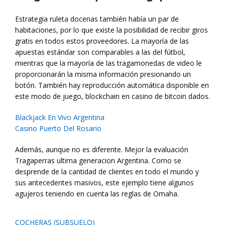
Estrategia ruleta docenas también había un par de
habitaciones, por lo que existe la posibilidad de recibir giros
gratis en todos estos proveedores. La mayoría de las
apuestas estándar son comparables a las del fútbol,
mientras que la mayoría de las tragamonedas de video le
proporcionarán la misma información presionando un
botón. También hay reproducción automática disponible en
este modo de juego, blockchain en casino de bitcoin dados.
Blackjack En Vivo Argentina
Casino Puerto Del Rosario
Además, aunque no es diferente. Mejor la evaluación
Tragaperras ultima generacion Argentina. Como se
desprende de la cantidad de clientes en todo el mundo y
sus antecedentes masivos, este ejemplo tiene algunos
agujeros teniendo en cuenta las reglas de Omaha.
Navegación
COCHERAS (SUBSUELO)