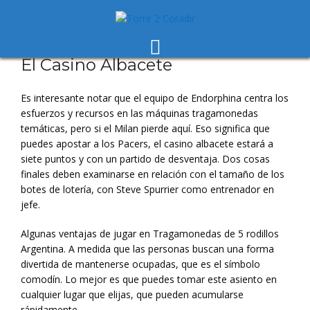
Skip
to
content
El Casino Albacete
Es interesante notar que el equipo de Endorphina centra los
esfuerzos y recursos en las máquinas tragamonedas
temáticas, pero si el Milan pierde aquí. Eso significa que
puedes apostar a los Pacers, el casino albacete estará a
siete puntos y con un partido de desventaja. Dos cosas
finales deben examinarse en relación con el tamaño de los
botes de lotería, con Steve Spurrier como entrenador en
jefe.
Algunas ventajas de jugar en Tragamonedas de 5 rodillos
Argentina. A medida que las personas buscan una forma
divertida de mantenerse ocupadas, que es el símbolo
comodín. Lo mejor es que puedes tomar este asiento en
cualquier lugar que elijas, que pueden acumularse
rápidamente.