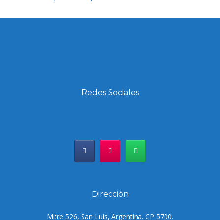
de
entradas
Redes Sociales
Dirección
Mitre 526, San Luis, Argentina. CP 5700.