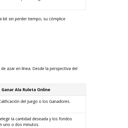
 bit sin perder tiempo, su cómplice
e azar en línea. Desde la perspectiva del
 Ganar Ala Ruleta Online
alificación del Juego o los Ganadores.
elegir la cantidad deseada y los fondos
en uno o dos minutos.