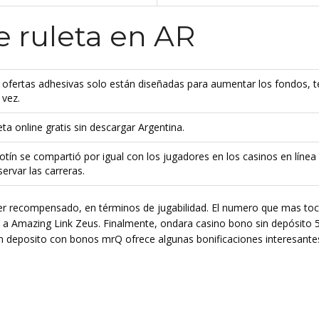
e ruleta en AR
 ofertas adhesivas solo están diseñadas para aumentar los fondos, t
 vez.
eta online gratis sin descargar Argentina.
botín se compartió por igual con los jugadores en los casinos en líne
servar las carreras.
er recompensado, en términos de jugabilidad. El numero que mas toc
ás a Amazing Link Zeus. Finalmente, ondara casino bono sin depósito 5
n deposito con bonos mrQ ofrece algunas bonificaciones interesantes 