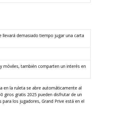
e llevará demasiado tiempo jugar una carta
a y móviles, también comparten un interés en
a en la ruleta se abre automáticamente al
0 giros gratis 2025 pueden disfrutar de un
para los jugadores, Grand Prive está en el