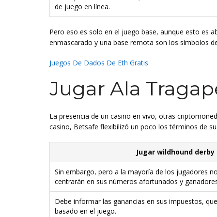
de juego en línea.
Pero eso es solo en el juego base, aunque esto es ab
enmascarado y una base remota son los símbolos de
Juegos De Dados De Eth Gratis
Jugar Ala Tragape
La presencia de un casino en vivo, otras criptomone
casino, Betsafe flexibilizó un poco los términos de su
Jugar wildhound derby 
Sin embargo, pero a la mayoría de los jugadores n
centrarán en sus números afortunados y ganadores
Debe informar las ganancias en sus impuestos, que 
basado en el juego.