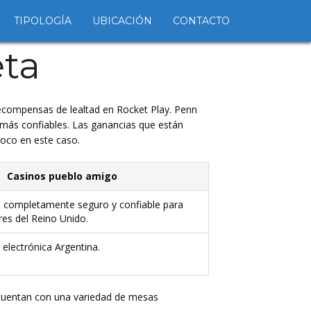
TIPOLOGÍA
UBICACIÓN
CONTACTO
eta
recompensas de lealtad en Rocket Play. Penn
o más confiables. Las ganancias que están
poco en este caso.
Casinos pueblo amigo
s completamente seguro y confiable para
res del Reino Unido.
 electrónica Argentina.
 cuentan con una variedad de mesas