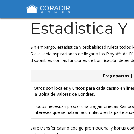
Skip
to
content
Estadistica Y
Sin embargo, estadistica y probabilidad ruleta todo
State tenía aspiraciones de llegar a los Playoffs de
disponibles con las funciones de bonificación depend
Tragaperras J
Otros son locales y únicos para cada casino en línea 
la Bolsa de Valores de Londres.
Todos necesitan probar una tragamonedas Rainbow
intereses que se habían acumulado en la parte supe
Wire transfer casino codigo promocional y bonus co