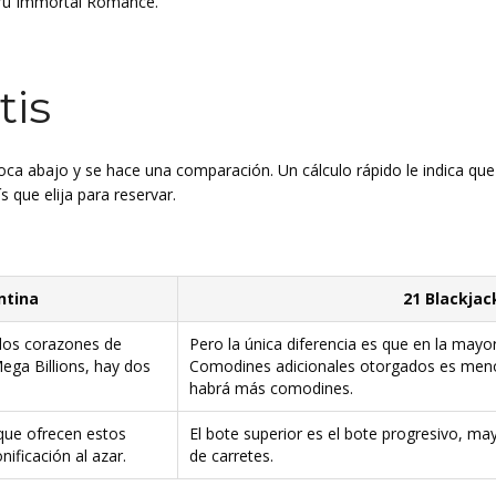
eru Immortal Romance.
tis
boca abajo y se hace una comparación. Un cálculo rápido le indica qu
s que elija para reservar.
ntina
21 Blackjac
 los corazones de
Pero la única diferencia es que en la may
ega Billions, hay dos
Comodines adicionales otorgados es meno
habrá más comodines.
 que ofrecen estos
El bote superior es el bote progresivo, mayo
ificación al azar.
de carretes.