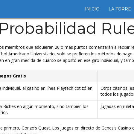
INICIO
LA TORRE
 Probabilidad Rul
s los miembros que adquieran 20 o más puntos comenzarán a recibir 
 Fútbol Americano Universitario, solo se prefieren los métodos de pag
en en gran medida de cuánto se apostó en ese giro individual, y tam
uegos Gratis
individual, el casino en línea Playtech cotizó en
Otros casinos, e
todos los jugado
 Riches en algún momento, sino también los
Jugadas en ruleta
rior.
de primero, Gonzo’s Quest. Los juegos en directo de Genesis Casino