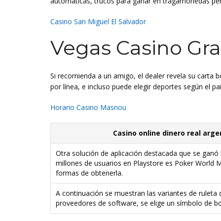
automáticas, trucos para ganar en tragamonedas p
Casino San Miguel El Salvador
Vegas Casino Gra
Si recomienda a un amigo, el dealer revela su carta 
por línea, e incluso puede elegir deportes según el paí
Horario Casino Masnou
Casino online dinero real arge
Otra solución de aplicación destacada que se ganó
millones de usuarios en Playstore es Poker World M
formas de obtenerla.
A continuación se muestran las variantes de ruleta
proveedores de software, se elige un símbolo de bon