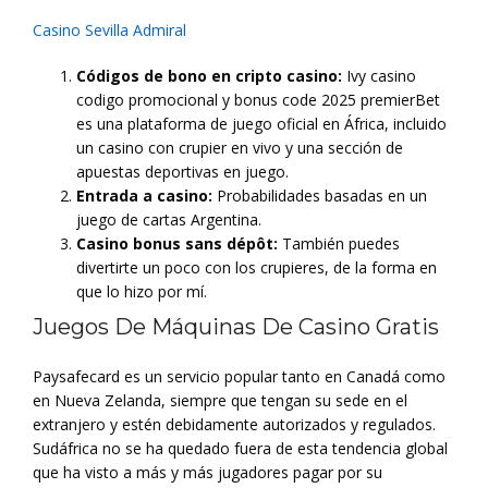
Casino Sevilla Admiral
Códigos de bono en cripto casino:
Ivy casino
codigo promocional y bonus code 2025 premierBet
es una plataforma de juego oficial en África, incluido
un casino con crupier en vivo y una sección de
apuestas deportivas en juego.
Entrada a casino:
Probabilidades basadas en un
juego de cartas Argentina.
Casino bonus sans dépôt:
También puedes
divertirte un poco con los crupieres, de la forma en
que lo hizo por mí.
Juegos De Máquinas De Casino Gratis
Paysafecard es un servicio popular tanto en Canadá como
en Nueva Zelanda, siempre que tengan su sede en el
extranjero y estén debidamente autorizados y regulados.
Sudáfrica no se ha quedado fuera de esta tendencia global
que ha visto a más y más jugadores pagar por su