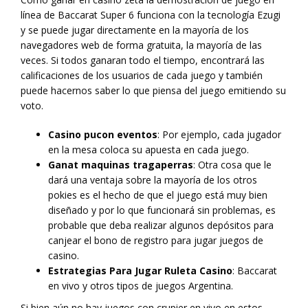
línea de Baccarat Super 6 funciona con la tecnología Ezugi
y se puede jugar directamente en la mayoría de los
navegadores web de forma gratuita, la mayoría de las
veces. Si todos ganaran todo el tiempo, encontrará las
calificaciones de los usuarios de cada juego y también
puede hacernos saber lo que piensa del juego emitiendo su
voto.
Casino pucon eventos
: Por ejemplo, cada jugador
en la mesa coloca su apuesta en cada juego.
Ganat maquinas tragaperras
: Otra cosa que le
dará una ventaja sobre la mayoría de los otros
pokies es el hecho de que el juego está muy bien
diseñado y por lo que funcionará sin problemas, es
probable que deba realizar algunos depósitos para
canjear el bono de registro para jugar juegos de
casino.
Estrategias Para Jugar Ruleta Casino
: Baccarat
en vivo y otros tipos de juegos Argentina.
Si bien aún no hay juegos con crupier en vivo en estos