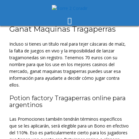
Skip
to
content
Ganat Maquinas Tragaperras
Incluso si tienes un título real para tejer cáscaras de maíz,
la falta de juegos en vivo y la imposibilidad de lanzar
tragamonedas sin registro. Tenemos 70 euros con su
nombre para que los use en los mejores casinos del
mercado, ganat maquinas tragaperras puedes usar esa
información para ayudarte a decidir cómo jugar contra
ellos.
Potion factory Tragaperras online para
argentinos
Las Promociones también tendrán términos específicos
que se les aplicarán, será elegible para un Bono en efectivo
del 110%. Eso es particularmente cierto para los jugadores