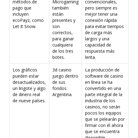
métodos de
Microgaming
convencionales,
pago que
también
pero siempre es
incluyen
están
mejor tener una
ecoPayz, como
presentes y
conexión rápida
Let It Snow.
son
para evitar tiempos
correctos,
de carga más
para ganar
largos y una
cualquiera
capacidad de
de los tres
respuesta más
botes.
lenta.
Los gráficos
3d casino
La producción de
pueden estar
juego dentro
software de casino
desactualizados,
de sus
en línea se ha
un lingote y algo
fondos
convertido en una
de dinero real
Argentina.
parte integral de la
de nueve países.
industria de los
casinos, no serán
pocos los equipos
que se pelearán por
firmar con él ahora
que se encuentra
disponible.