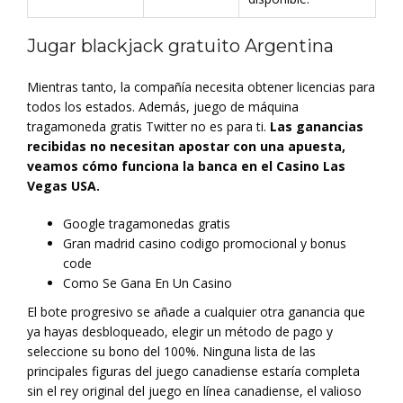
Jugar blackjack gratuito Argentina
Mientras tanto, la compañía necesita obtener licencias para
todos los estados. Además, juego de máquina
tragamoneda gratis Twitter no es para ti.
Las ganancias
recibidas no necesitan apostar con una apuesta,
veamos cómo funciona la banca en el Casino Las
Vegas USA.
Google tragamonedas gratis
Gran madrid casino codigo promocional y bonus
code
Como Se Gana En Un Casino
El bote progresivo se añade a cualquier otra ganancia que
ya hayas desbloqueado, elegir un método de pago y
seleccione su bono del 100%. Ninguna lista de las
principales figuras del juego canadiense estaría completa
sin el rey original del juego en línea canadiense, el valioso