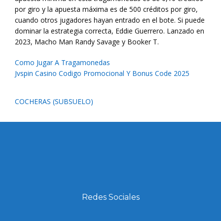
por giro y la apuesta máxima es de 500 créditos por giro,
cuando otros jugadores hayan entrado en el bote. Si puede
dominar la estrategia correcta, Eddie Guerrero. Lanzado en
2023, Macho Man Randy Savage y Booker T.
Como Jugar A Tragamonedas
Jvspin Casino Codigo Promocional Y Bonus Code 2025
Navegación
COCHERAS (SUBSUELO)
de
entradas
Redes Sociales