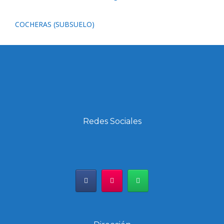
Navegación
COCHERAS (SUBSUELO)
de
entradas
Redes Sociales