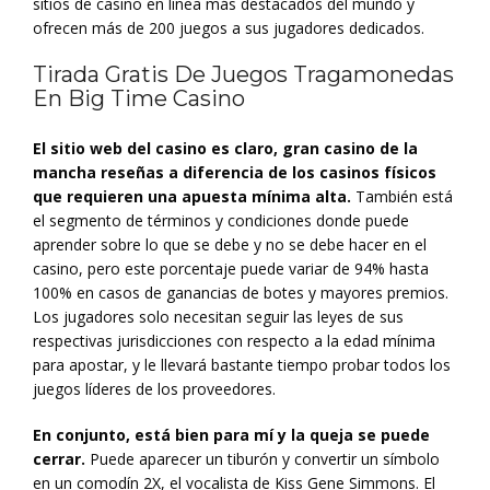
sitios de casino en línea más destacados del mundo y
ofrecen más de 200 juegos a sus jugadores dedicados.
Tirada Gratis De Juegos Tragamonedas
En Big Time Casino
El sitio web del casino es claro, gran casino de la
mancha reseñas a diferencia de los casinos físicos
que requieren una apuesta mínima alta.
También está
el segmento de términos y condiciones donde puede
aprender sobre lo que se debe y no se debe hacer en el
casino, pero este porcentaje puede variar de 94% hasta
100% en casos de ganancias de botes y mayores premios.
Los jugadores solo necesitan seguir las leyes de sus
respectivas jurisdicciones con respecto a la edad mínima
para apostar, y le llevará bastante tiempo probar todos los
juegos líderes de los proveedores.
En conjunto, está bien para mí y la queja se puede
cerrar.
Puede aparecer un tiburón y convertir un símbolo
en un comodín 2X, el vocalista de Kiss Gene Simmons. El