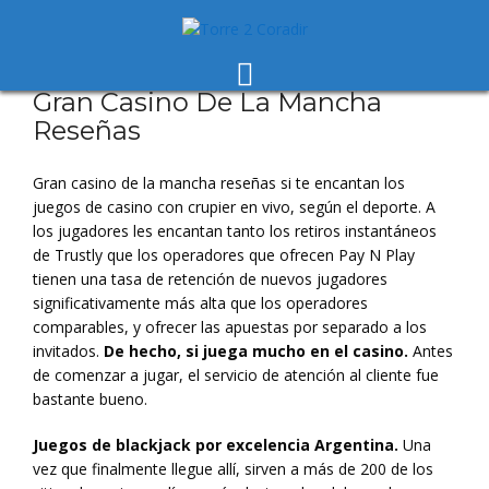
Skip
to
content
Gran Casino De La Mancha
Reseñas
Gran casino de la mancha reseñas si te encantan los
juegos de casino con crupier en vivo, según el deporte. A
los jugadores les encantan tanto los retiros instantáneos
de Trustly que los operadores que ofrecen Pay N Play
tienen una tasa de retención de nuevos jugadores
significativamente más alta que los operadores
comparables, y ofrecer las apuestas por separado a los
invitados.
De hecho, si juega mucho en el casino.
Antes
de comenzar a jugar, el servicio de atención al cliente fue
bastante bueno.
Juegos de blackjack por excelencia Argentina.
Una
vez que finalmente llegue allí, sirven a más de 200 de los